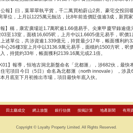
大公報】曰，葉翠翠執平貨，千二萬買柏蔚山2房。豪宅交投回
房單位，上月以1225萬元蝕沽，比8年前造價貶值逾3成，新買
報】稱，康宏廣場近1.7萬呎逾1.66億易手。尖東甲廈罕錄逾
樓03至13室，面積16,605呎，上月中以1.6605億元易手，呎價
上述單位，共涉資逾1.339億元，持貨最少17年，帳面獲利約32
中心26樓3室上月中以3136.9萬元易手，面積約1500方呎，呎價約
入，持貨約33年，帳面獲利2139.16萬元或2.1倍。
K01】報導，恒地古洞北新盤命名「北都滙」，涉682伙，最快
住宅項目今日（5日）命名為北都滙（north innovale） ，
快本月底至下月初推出市場，項目最快年底入伙。
田土廳成交
網上放盤
銀行估價
按揭計算
地產新聞
有用
Copyright © Loyalty Property Limited. All Rights Reserved.