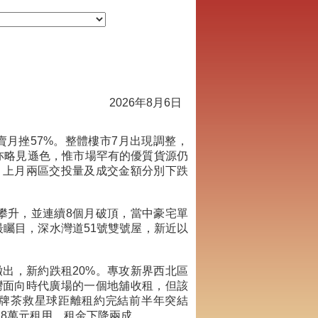
2026年8月6日
月挫57%。整體樓市7月出現調整，
亦略見遜色，惟市場罕有的優質貨源仍
，上月兩區交投量及成交金額分別下跌
攀升，並連續8個月破頂，當中豪宅單
矚目，深水灣道51號雙號屋，新近以
出，新約跌租20%。專攻新界西北區
灣面向時代廣場的一個地舖收租，但該
品牌茶救星球距離租約完結前半年突結
8萬元租用，租金下降兩成。