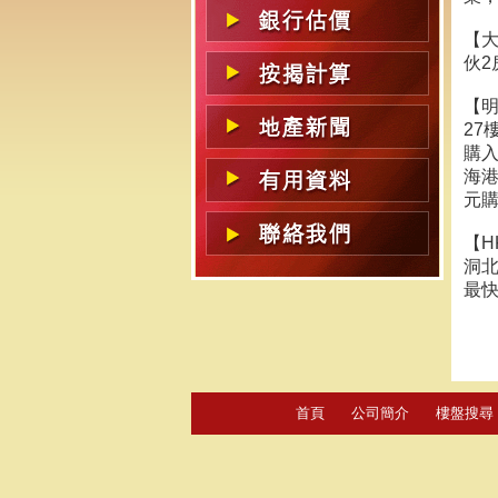
【
伙2
【明
27
購入
海港
元購
【H
洞北
最
首頁
公司簡介
樓盤搜尋