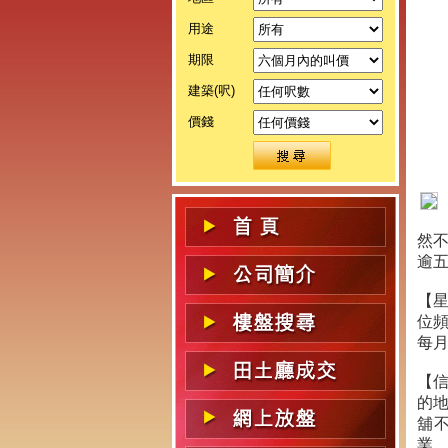
用途
期限
建築(呎)
價錢
然
逾
【
位
每月
【
的
舖
業