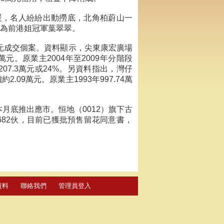
暖，名人紛紛出動撈底，北角柏蔚山一
家為前港姐冠軍葉翠翠。
億元成交個案。資料顯示，尖東康宏廣場
1萬元。原業主2004年至2009年分階段
07.3萬元或24%。另資料指出，灣仔
2.09萬元。原業主1993年997.74萬
本月底推出應市。恒地（0012）旗下古
涉及682伙，目前已獲批預售留花同意書，
資料
聯絡我們
管理員登入