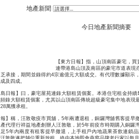
地產新聞
今日地產新聞摘要
【東方日報】指，山頂南區豪宅，買賣
連帶港島山頂及南區的豪宅市道表現
不乏承接，期間並錄得約4宗逾億元大額成交。有代理數據顯示
五成及四成。
星島日報】曰，豪宅屋苑連錄大額租賃個案。本港住宅租金持續
頻頻錄大額租賃個案，尤其以山頂南區傳統超級豪宅集中地表現最
28萬獲承租。
信報】稱，汪敦敬疫市買舖，5年兩遭退租，銅鑼灣舖舊客提早撤
地產代理行祥益地產創辦人汪敦敬，於5年前疫市時期購入銅鑼
不足5年內兩度有租客提早撤退，上手租戶內地蔬果茶飲連鎖
，汪敦敬遂把舖位重新放租，終由本地即食燕窩品牌老行家以每月