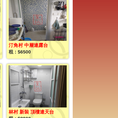
汀角村 中層連露台
租 : $6500
林村 新裝 頂樓連天台