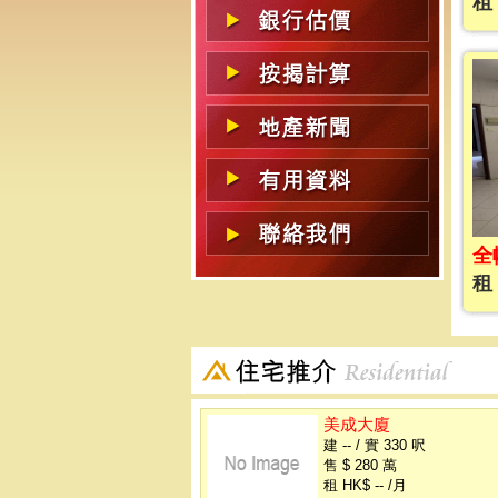
租 
全
租 
美成大廈
建 -- / 實 330 呎
售 $ 280 萬
租 HK$ -- /月