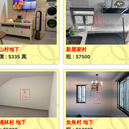
山村地下
新屋家村
 : $335 萬
租 : $7500
埔林村 地下
魚角村 地下