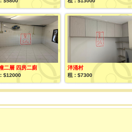
: $5800
租 : $13000
幢二層 四房二廁
泮涌村
: $12000
租 : $7300