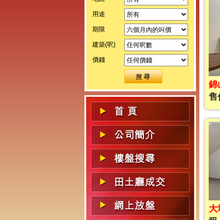
用途
期限
建築(呎)
價錢
錦
售價
大