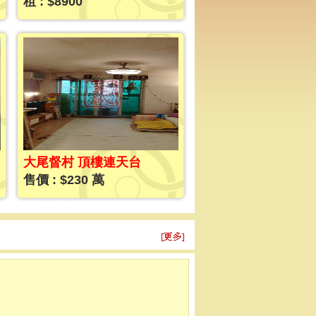
租 : $8900
大尾督村 頂樓連天台
售價 : $230 萬